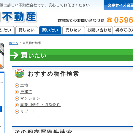
報に詳しい不動産会社です。安心してお任せください
ホーム
>
売買物件検索
おすすめ物件検索
土地
戸建て
2
マンション
事業用物件・収益物件
リゾート
.
その他売買物件検索