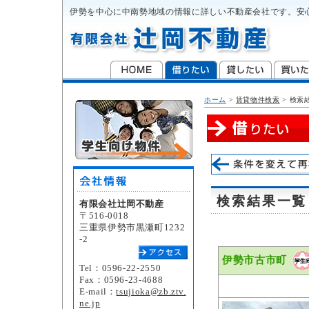
伊勢を中心に中南勢地域の情報に詳しい不動産会社です。安
ホーム
>
賃貸物件検索
>
検索
検索結果一覧
有限会社辻岡不動産
〒516-0018
三重県伊勢市黒瀬町1232
-2
伊勢市古市町
Tel：0596-22-2550
Fax：0596-23-4688
E-mail：
tsujioka@zb.ztv.
ne.jp