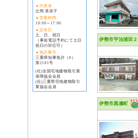
代表者
辻岡 美奈子
営業時間
10:00～17:00
定休日
土、日、祝日
伊勢市宇治浦田２
（事前電話予約にて土日
祝日の対応可）
免許番号
三重県知事免許（8）
第2181号
(社)全国宅地建物取引業
保障協会会員
(社)三重県宅地建物取引
業協会会員
伊勢市黒瀬町