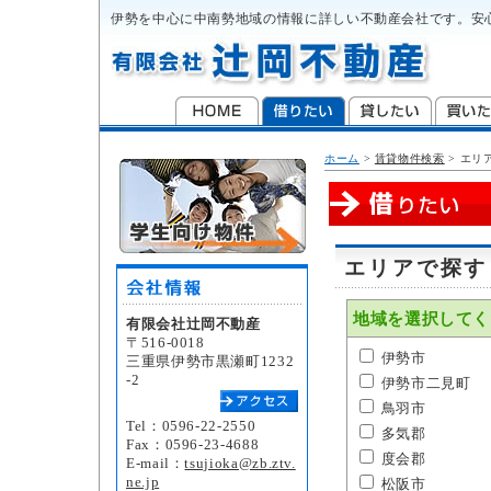
伊勢を中心に中南勢地域の情報に詳しい不動産会社です。安
ホーム
>
賃貸物件検索
>
エリ
エリアで探す
地域を選択してく
有限会社辻岡不動産
〒516-0018
伊勢市
三重県伊勢市黒瀬町1232
-2
伊勢市二見町
鳥羽市
Tel：0596-22-2550
多気郡
Fax：0596-23-4688
度会郡
E-mail：
tsujioka@zb.ztv.
ne.jp
松阪市