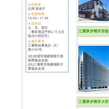
代表者
辻岡 美奈子
営業時間
10:00～17:00
定休日
土、日、祝日
三重県伊勢市宮後
（事前電話予約にて土日
祝日の対応可）
免許番号
三重県知事免許（8）
第2181号
(社)全国宅地建物取引業
保障協会会員
(社)三重県宅地建物取引
業協会会員
三重県伊勢市大世