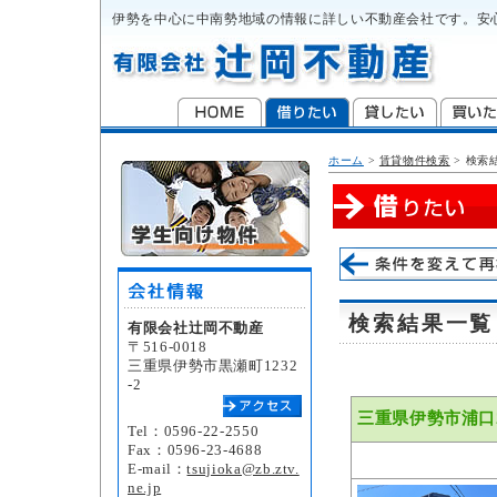
伊勢を中心に中南勢地域の情報に詳しい不動産会社です。安
ホーム
>
賃貸物件検索
>
検索
検索結果一覧
有限会社辻岡不動産
〒516-0018
三重県伊勢市黒瀬町1232
-2
三重県伊勢市浦口
Tel：0596-22-2550
Fax：0596-23-4688
E-mail：
tsujioka@zb.ztv.
ne.jp